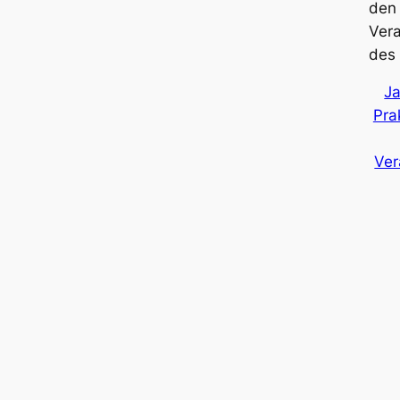
den
Ver
des 
J
Pra
Ver