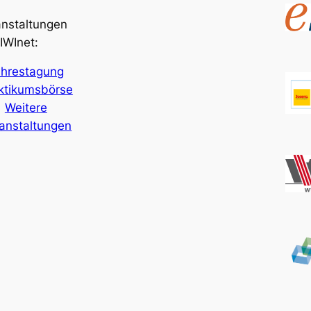
anstaltungen
IWInet:
ahrestagung
ktikumsbörse
Weitere
anstaltungen